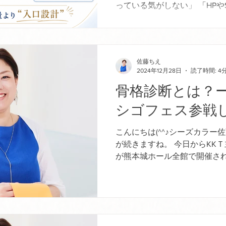
っている気がしない」 「HPや
もりなのに、見た人が次の行
い」 そんな時、必要なのは、
だけではありません。 もちろ
とは大切です。 でも、どれだ
佐藤ちえ
やサービスの価値が伝わる入
2024年12月28日
読了時間: 4
ば、 必要な人に届く前に、途
骨格診断とは？
とがあります。 Wise Colo
る考え方を「ビジネスカラー
シゴフェス参戦
す。 ビジネスカラー設計とは
とは、色・言葉・見せ方・商
こんにちは(^^♪シーズカラー
え、必要な人に価値が届く集
が続きますね。 今日からKK
とです。 ここでいう「色」は
が熊本城ホール全館で開催され
るためのものではありません。
ーは3階のパーソナルブース
つくります。 信頼感をつくり
す。 全館入場料500円 各診断
にも関わります。 サービスの
分）...
たものなのかを、言葉より先
ます。 でも、色だけを整えて
とは限りません。 なぜなら、