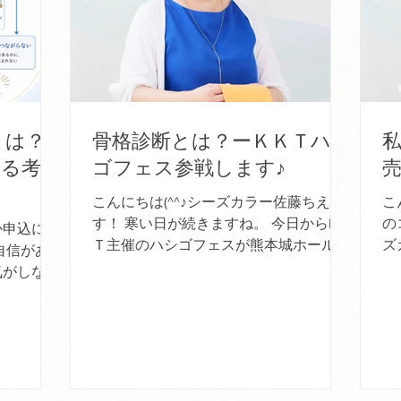
とは？
骨格診断とは？ーＫＫＴハシ
える考え
ゴフェス参戦します♪
こんにちは(^^♪シーズカラー佐藤ちえで
こ
す！ 寒い日が続きますね。 今日からKK
の
か申込につ
Ｔ主催のハシゴフェスが熊本城ホール全
ズ
自信があ
館で開催されます！ シーズカラーは3階
え
気がしな
のパーソナルブース（骨格診断）におり
メ
るつもりな
ます。 全館入場料500円 各診断
②
んでくれな
3000円（15分）...
な
投稿数を
。 もち
切です。
商品やサー