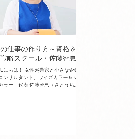
私の仕事の作り方～資格＆販
売戦略スクール・佐藤智恵～
んにちは！ 女性起業家と小さな企業
コンサルタント、ワイズカラー＆シー
カラー 代表 佐藤智恵（さとうち
）です。 こちらのブログでは、 ①イ
ージコンサルタントってどんな仕事？
パーソナルカラーアナリストってどん
仕事？...