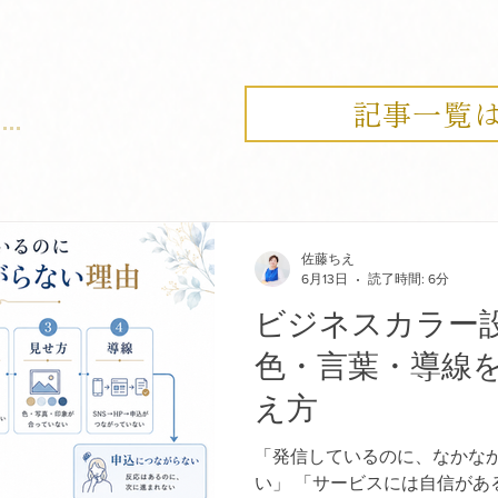
っていなけ
途中で流
 Color
方を「ビジ
記事一覧
す。 ビ
スカラー
・商品設
価値が届く
 ここで
佐藤ちえ
見せるため
6月13日
読了時間: 6分
、第一印
ビジネスカラー
くりま
ます。 サ
色・言葉・導線
たものなの
とがありま
え方
、申込に
ぜなら、
「発信しているのに、なかな
い」 「サービスには自信があ