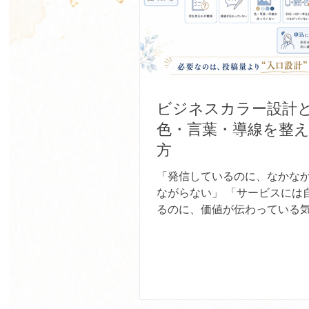
ビジネスカラー設計
色・言葉・導線を整
方
「発信しているのに、なかな
ながらない」 「サービスには
るのに、価値が伝わっている
い」 「HPやSNSを整えてい
のに、見た人が次の行動に進
い」 そんな時、必要なのは、
増やすことだけではありません
ろん、発信を続けることは大
でも、どれだけ発信しても、