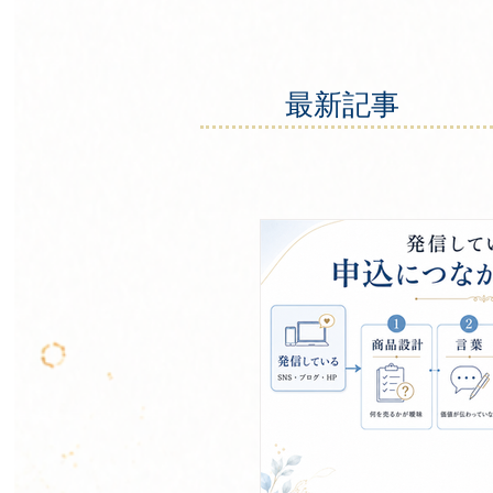
ビスの価値が伝わる入口が整
れば、 必要な人に届く前に、
れてしまうことがあります。 Wise
最新記事
では、その入口を整える考え
ネスカラー設計」と呼んでいま
ジネスカラー設計とは ビジネ
設計とは、色・言葉・見せ方
計・導線を整え、必要な人に
集客の入口をつくることです。
いう「色」は、ただきれいに
のものではありません。 色は
象をつくります。 信頼感をつ
す。 価格の見え方にも関わり
ービスの雰囲気や、誰に向け
かを、言葉より先に伝えるこ
す。 でも、色だけを整えても
つながるとは限りません。 な
ビジネスには