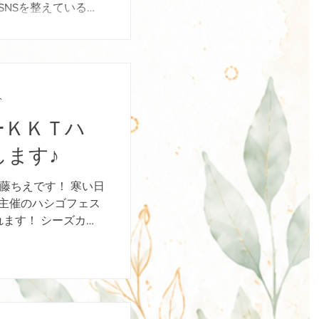
SNSを整えているつ
動に進んでくれな
投稿数を増やすこと
ん、発信を続けるこ
け発信しても、商品
口が整っていなけれ
分
中で流れてしまうこ
ーＫＫＴハ
rでは、その入口を整え
設計」と呼んでいま
します♪
 ビジネスカラー設計
品設計・導線を整
佐藤ちえです！ 寒い日
客の入口をつくるこ
Ｔ主催のハシゴフェス
、ただきれいに見せ
ます！ シーズカラ
 色は、第一印象を
（骨格診断）におりま
ます。 価格の見え方
3000円（15
雰囲気や、誰に向け
に伝えることがあり
も、申込につながる
ビジネスには