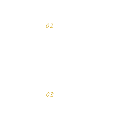
02
ご契約
​ヒアリング
03
伴走
​スタート