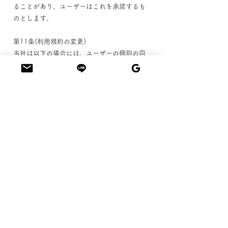
ることがあり、ユーザーはこれを承諾するも
のとします。
第11条(利用規約の変更)
当社は以下の場合には、ユーザーの個別の同
意を要せず、本規約を変更することができる
ものとします。
本規約の変更がユーザーの一般の利益に適合
するとき。
本規約の変更が本サービス利用契約の目的に
反せず、かつ、変更の必要性、変更後の内容
の相当性その他の変更に係る事情に照らして
合理的なものであるとき。
当社はユーザーに対し、前項による本規約の
変更にあたり、事前に、本規約を変更する旨
及び変更後の本規約の内容並びにその効力発
生時期を通知します。
第12条(個人情報の取扱い)