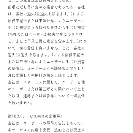
合，この免責規定は適用されません。
前項ただし書に定める場合であっても，当社
は，当社の過失(重過失を除きます。)による
債務不履行または不法行為によりユーザーに
生じた損害のうち特別な事情から生じた損害
(当社またはユーザーが損害発生につき予見
し，または予見し得た場合を含みます。)につ
いて一切の責任を負いません。また，当社の
過失(重過失を除きます。)による債務不履行
または不法行為によりユーザーに生じた損害
の賠償は，ユーザーから当該損害が発生した
月に受領した利用料の額を上限とします。
当社は，本サービスに関して，ユーザーと他
のユーザーまたは第三者との間において生じ
た取引，連絡または紛争等について一切責任
を負いません。
第10条(サービス内容の変更等)
当社は，ユーザーへの事前の告知をもって、
本サービスの内容を変更、追加または廃止す