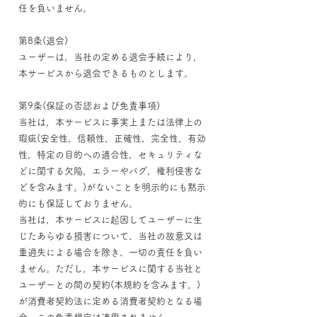
任を負いません。
第8条(退会)
ユーザーは，当社の定める退会手続により，
本サービスから退会できるものとします。
第9条(保証の否認および免責事項)
当社は，本サービスに事実上または法律上の
瑕疵(安全性，信頼性，正確性，完全性，有効
性，特定の目的への適合性，セキュリティな
どに関する欠陥，エラーやバグ，権利侵害な
どを含みます。)がないことを明示的にも黙示
的にも保証しておりません。
当社は，本サービスに起因してユーザーに生
じたあらゆる損害について、当社の故意又は
重過失による場合を除き、一切の責任を負い
ません。ただし，本サービスに関する当社と
ユーザーとの間の契約(本規約を含みます。)
が消費者契約法に定める消費者契約となる場