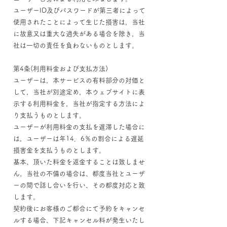
ユーザーID及びパスワードが第三者によって
使用されたことによって生じた損害は，当社
に故意又は重大な過失がある場合を除き，当
社は一切の責任を負わないものとします。
第4条(利用料金および支払方法)
ユーザーは，本サービスの有料部分の対価と
して，当社が別途定め，本ウェブサイトに表
示する利用料金を，当社が指定する方法によ
り支払うものとします。
ユーザーが利用料金の支払を遅滞した場合に
は，ユーザーは年14．6％の割合による遅延
損害金を支払うものとします。
基本、頂いた料金を返金することは致しませ
ん。当社の不備の場合は、都度当社とユーザ
ーの間で話し合いを行い、その都度対応と致
します。
契約後にお客様のご都合にて予約をキャンセ
ルする場合、下記キャンセル料が発生いたし