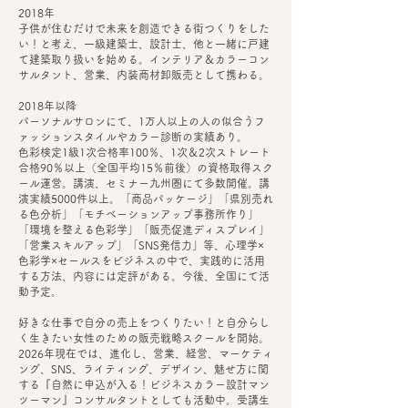
2018年
子供が住むだけで未来を創造できる街つくりをした
い！と考え、一級建築士、設計士、他と一緒に戸建
て建築取り扱いを始める。インテリア＆カラーコン
サルタント、営業、内装商材卸販売として携わる。​
2018年以降
パーソナルサロンにて、1万人以上の人の似合うフ
ァッションスタイルやカラー診断の実績あり。
色彩検定1級1次合格率100％、1次＆2次ストレート
合格90％以上（全国平均15％前後）の資格取得スク
ール運営。講演、セミナー九州圏にて多数開催。講
演実績5000件以上。「商品パッケージ」「県別売れ
る色分析」「モチベーションアップ事務所作り」
「環境を整える色彩学」「販売促進ディスプレイ」
「営業スキルアップ」「SNS発信力」等、心理学×
色彩学×セールスをビジネスの中で、実践的に活用
する方法、内容には定評がある。今後、全国にて活
動予定。
好きな仕事で自分の売上をつくりたい！と自分らし
く生きたい女性のための販売戦略スクールを開始。
2026年現在では、進化し、営業、経営、マーケティ
ング、SNS、ライティング、デザイン、魅せ方に関
する『自然に申込が入る！ビジネスカラー設計マン
ツーマン』コンサルタントとしても活動中。受講生