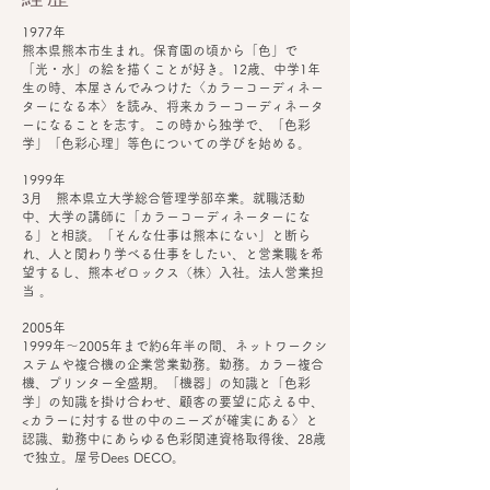
1977年
熊本県熊本市生まれ。保育園の頃から「色」で
「光・水」の絵を描くことが好き。12歳、中学1年
生の時、本屋さんでみつけた〈カラーコーディネー
ターになる本〉を読み、将来カラーコーディネータ
ーになることを志す。この時から独学で、「色彩
学」「色彩心理」等色についての学びを始める。
1999年​
3月 熊本県立大学総合管理学部卒業。就職活動
中、大学の講師に「カラーコーディネーターにな
る」と相談。「そんな仕事は熊本にない」と断ら
れ、人と関わり学べる仕事をしたい、と営業職を希
望するし、熊本ゼロックス（株）入社。法人営業担
当 。
​2005年
​1999年～2005年まで約6年半の間、ネットワークシ
ステムや複合機の企業営業勤務。勤務。カラー複合
機、プリンター全盛期。「機器」の知識と「色彩
学」の知識を掛け合わせ、顧客の要望に応える中、
<カラーに対する世の中のニーズが確実にある〉と
認識、勤務中にあらゆる色彩関連資格取得後、28歳
で独立。屋号Dees DECO。