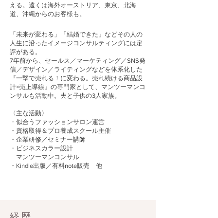
える。遠くは海外オーストリア、東京、北海
道、沖縄からのお客様も。
「未来が変わる」「結婚できた」などその人の
人生に沿ったイメージコンサルティングには定
評がある。
7年前から、セールス／マーケティング／SNS発
信／デザイン／ライティングなどを体系化した
『一撃で売れる！に変わる。売れ続ける商品設
計×売上導線』の専門家として、マンツーマンコ
ンサルも活動中。夫と子供の3人家族。
〈主な活動〉
・似合うファッションサロン運営
・資格取得＆プロ養成スクール主催
・企業研修／セミナー講師
・ビジネスカラー設計
マンツーマンコンサル
・Kindle出版／有料note販売​ 他
経歴