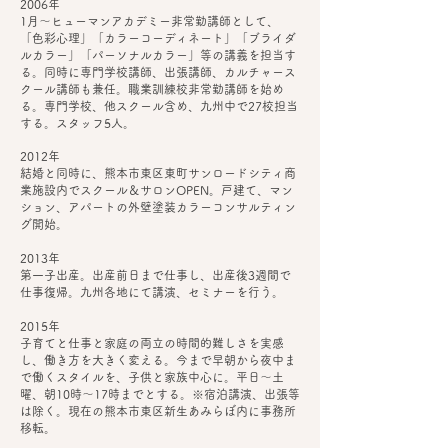
2006年
1月～ヒューマンアカデミー非常勤講師として、
「色彩心理」「カラーコーディネート」「ブライダ
ルカラー」「パーソナルカラー」等の講義を担当す
る。同時に専門学校講師、出張講師、カルチャース
クール講師も兼任。職業訓練校非常勤講師を始め
る。専門学校、他スクール含め、九州中で27校担当
する。スタッフ5人。
2012年​
結婚と同時に、熊本市東区東町サンロードシティ商
業施設内でスクール＆サロンOPEN。​戸建て、マン
ション、アパートの外壁塗装カラーコンサルティン
グ開始。
2013年
第一子出産。出産前日まで仕事し、出産後3週間で
仕事復帰。九州各地にて講演、セミナーを行う。
2015年
子育てと仕事と家庭の両立の時間的難しさを実感
し、働き方を大きく変える。今まで早朝から夜中ま
で働くスタイルを、子供と家族中心に。平日～土
曜、朝10時～17時までとする。※宿泊講演、出張等
は除く。現在の熊本市東区新生あみらぼ内に事務所
移転。