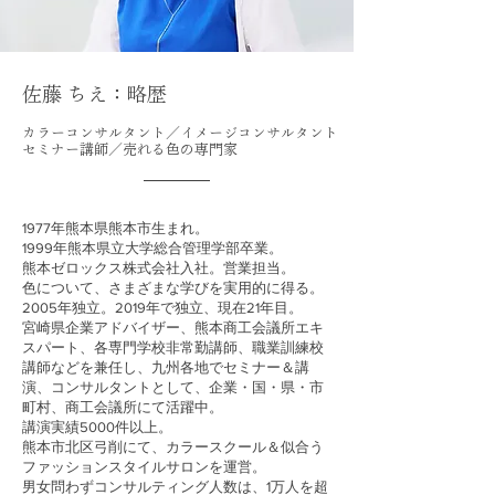
​佐藤 ちえ：略歴
カラーコンサルタント／イメージコンサルタント
​セミナー講師／売れる色の専門家
1977年熊本県熊本市生まれ。
1999年熊本県立大学総合管理学部卒業。
熊本ゼロックス株式会社入社。営業担当。
色について、さまざまな学びを実用的に得る。
2005年独立。2019年で独立、現在21年目。
​宮崎県企業アドバイザー、熊本商工会議所エキ
スパート、各専門学校非常勤講師、職業訓練校
講師などを兼任し、九州各地でセミナー＆講
演、コンサルタントとして、企業・国・県・市
町村、商工会議所にて活躍中。
​講演実績5000件以上。
熊本市北区弓削にて、カラースクール＆似合う
ファッションスタイルサロンを運営。
男女問わずコンサルティング人数は、1万人を超