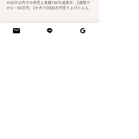
の60日以内での初売上実績100％達成中。2週間で
ゼロ～50万円、2か月で2000万円売り上げた人も。
実績
本田技研工業（株）健保組合様
「第一印象アップパーソナルカラーセミナー」
​日赤健康管理センター様
「美と健康 食事と外見についてのセミナー」
九州産業交通ホールディングス（株）様
「物産館における商品ディスプレイ」
KKRホテル熊本様
「お客様へのブライダルドレスご提案の仕方」
経営者協会 社内報研究会様
「社内報に使う配色とバランスのとり方」
九州電力イリス熊本様
「素敵に変身できる！ファッションカラー選び」