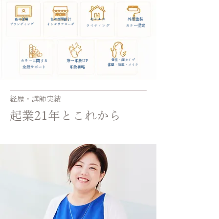
セールス
外壁塗装
色の活用
色の空間設計
​ブランディング
​インテリアコーデ
​ライティング
​カラー提案
骨格・顔タイプ
カラーに関する
第一印象UP
​体型・顔型・メイク
​全般サポート
​印象戦略
経歴・講師実績
​起業21年とこれから