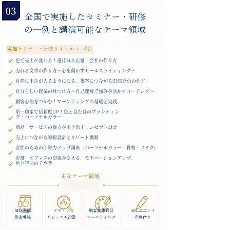
全国で実施したセミナー・研修
の一例と講演可能なテーマ領域
​実施セミナー・研修タイトル（一例）
色で売上が変わる！選ばれる店舗・会社の作り方
売れる文章の作り方～心を動かすセールスライティング～
自然に申込が入るようになる、集客につながるSNS発信の仕方
​自分らしい起業の見つけ方～自己理解で強みを活かすコーチング～
顧客心理をつかむ！マーケティングの基礎と実践
第一印象で信頼度UP！色と見た目のブランディン
グ・パーソナルカラー
商品・サービスの魅力を引き出すコンセプト設計
売上につながる導線設計とリピート戦略
女性のための印象力アップ講座（パーソナルカラー・骨格・メイク）
店舗・オフィスの印象を変える、モチベーションアップ。
色と空間のチカラ
主なテーマ領域
SNS発信
デザイン
顧客動線設計
ディスプレイ
​集客導線
​ビジュアル設計
​マーケティング
​売場作り