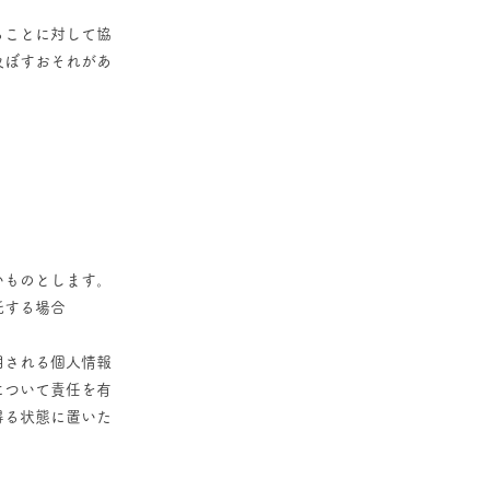
ることに対して協
及ぼすおそれがあ
いものとします。
託する場合
用される個人情報
について責任を有
得る状態に置いた