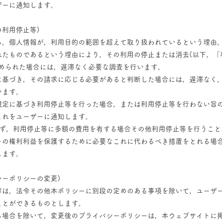
ザーに通知します。
の利用停止等)
ら，個人情報が，利用目的の範囲を超えて取り扱われているという理由
れたものであるという理由により，その利用の停止または消去(以下，「
求められた場合には，遅滞なく必要な調査を行います。
に基づき，その請求に応じる必要があると判断した場合には，遅滞なく
います。
規定に基づき利用停止等を行った場合，または利用停止等を行わない旨
これをユーザーに通知します。
らず，利用停止等に多額の費用を有する場合その他利用停止等を行うこと
ーの権利利益を保護するために必要なこれに代わるべき措置をとれる場
します。
シーポリシーの変更)
容は，法令その他本ポリシーに別段の定めのある事項を除いて，ユーザ
ことができるものとします。
る場合を除いて，変更後のプライバシーポリシーは，本ウェブサイトに