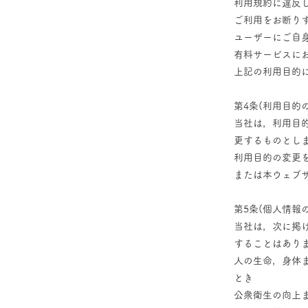
利用規約に違反
ご利用をお断り
ユーザーにご自
有料サービスに
上記の利用目的
第4条(利用目的
当社は，利用目
更するものとし
利用目的の変更
または本ウェブ
第5条(個人情報
当社は，次に掲
することはあり
人の生命，身体
とき
公衆衛生の向上