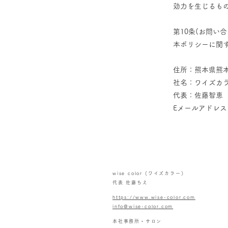
効力を生じるも
第10条(お問い合
本ポリシーに関
住所：熊本県熊本
社名：ワイズカ
代表：佐藤智恵
Eメールアドレス：in
wise color（ワイズカラー）
代表 佐藤ちえ
https://www.wise-color.com
info@wise-color.com
本社事務所・サロン