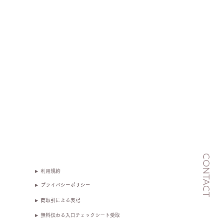
CONTACT
► 利用規約
► プライバシーポリシー
► 商取引による表記
► 無料伝わる入口チェックシート受取