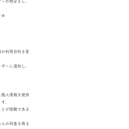
ザーの特定をし，
ため
報の利用目的を変
ーザーに通知し，
に個人情報を提供
ます。
ことが困難である
本人の同意を得る