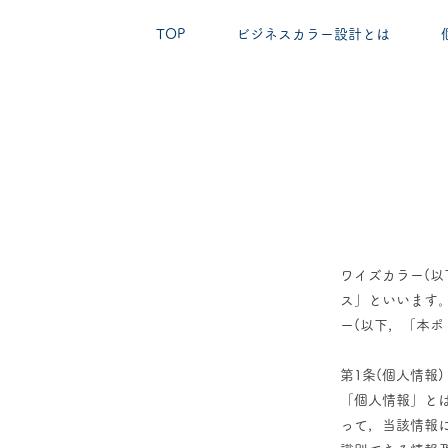
TOP
ビジネスカラー設計とは
Wise color 佐藤ちえ
​色と言葉で、必要な人に届く入口を整える。
ワイズカラー(以
ス」といいます
ー(以下，「本ポ
第1条(個人情報)
「個人情報」と
って，当該情報