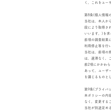
く，これをユー
第8条(個人情報
当社は，本人か
段により取得さ
いいます。)を
前項の調査結果
利用停止等を行
当社は，前項の
は，遅滞なく，
前2項にかかわ
あって，ユーザ
を講じるものと
第9条(プライバ
本ポリシーの内
なく，変更する
当社が別途定め