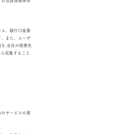
どの当該情報単体
レス，銀行口座番
す。また，ユーザ
を,当社の提携先
から収集すること
他のサービスの案