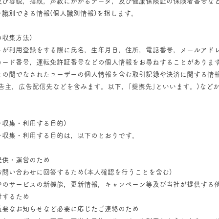
及び容貌，指紋，声紋にかかるデータ，及び健康保険証の保険者番号な
識別できる情報(個人識別情報)を指します。
の収集方法)
ーが利用登録をする際に氏名，生年月日，住所，電話番号，メールアド
カード番号，運転免許証番号などの個人情報をお尋ねすることがありま
との間でなされたユーザーの個人情報を含む取引記録や決済に関する情報
告主，広告配信先などを含みます。以下，｢提携先｣といいます。)など
を収集・利用する目的)
を収集・利用する目的は，以下のとおりです。
提供・運営のため
お問い合わせに回答するため(本人確認を行うことを含む)
中のサービスの新機能，更新情報，キャンペーン等及び当社が提供する
付するため
重要なお知らせなど必要に応じたご連絡のため