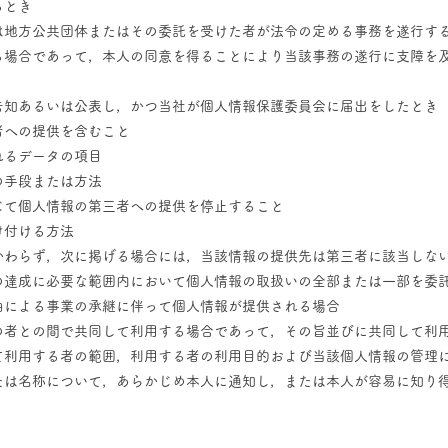
るとき
は地方公共団体またはその委託を受けた者が法令の定める事務を遂行す
る場合であって，本人の同意を得ることにより当該事務の遂行に支障を
告知あるいは公表し，かつ当社が個人情報保護委員会に届出をしたとき
者への提供を含むこと
れるデータの項目
の手段または方法
じて個人情報の第三者への提供を停止すること
け付ける方法
かわらず，次に掲げる場合には，当該情報の提供先は第三者に該当しな
の達成に必要な範囲内において個人情報の取扱いの全部または一部を委
由による事業の承継に伴って個人情報が提供される場合
の者との間で共同して利用する場合であって，その旨並びに共同して利
て利用する者の範囲，利用する者の利用目的および当該個人情報の管理
たは名称について，あらかじめ本人に通知し，または本人が容易に知り