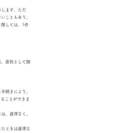
示します。ただ
ないこともあり，
際しては，1件
は，原則として開
る手続きにより，
することができま
には，遅滞なく，
したときは遅滞な