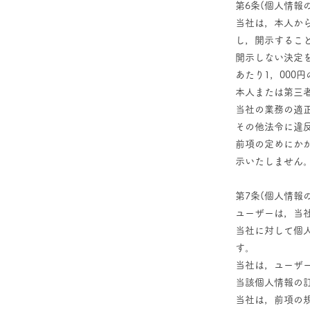
第6条(個人情報
当社は，本人か
し，開示するこ
開示しない決定
あたり1，000
本人または第三
当社の業務の適
その他法令に違
前項の定めにか
示いたしません
第7条(個人情報
ユーザーは，当
当社に対して個
す。
当社は，ユーザ
当該個人情報の
当社は，前項の