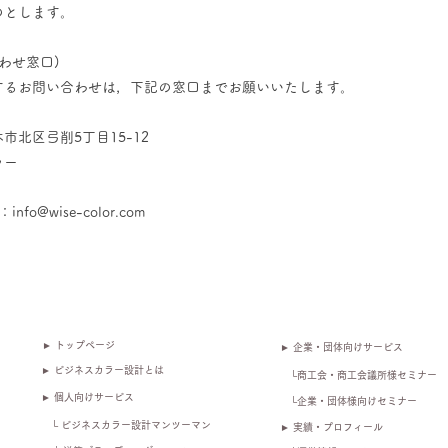
のとします。
わせ窓口)
するお問い合わせは，下記の窓口までお願いいたします。
市北区弓削5丁目15-12
ラー
fo@wise-color.com
► トップページ
► 企業・団体向けサービス
► ビジネスカラー設計とは
└商工会・商工会議所様セミナー
► 個人向けサービス
└企業・団体様向けセミナー
└ ビジネスカラー設計マンツーマン
► 実績・プロフィール