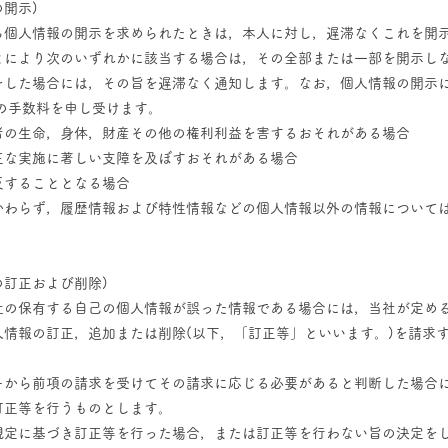
の開示)
ら個人情報の開示を求められたときは，本人に対し，遅滞なくこれを開
とにより次のいずれかに該当する場合は，その全部または一部を開示し
をした場合には，その旨を遅滞なく通知します。なお，個人情報の開示に
円の手数料を申し受けます。
者の生命，身体，財産その他の権利利益を害するおそれがある場合
正な実施に著しい支障を及ぼすおそれがある場合
反することとなる場合
かわらず，履歴情報および特性情報などの個人情報以外の情報について
。
の訂正および削除)
社の保有する自己の個人情報が誤った情報である場合には，当社が定め
人情報の訂正，追加または削除(以下，「訂正等」といいます。)を請求
ーから前項の請求を受けてその請求に応じる必要があると判断した場合
訂正等を行うものとします。
規定に基づき訂正等を行った場合，または訂正等を行わない旨の決定を