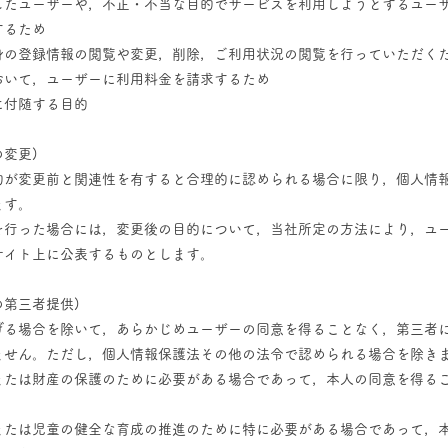
したユーザーや，不正・不当な目的でサービスを利用しようとするユー
するため
身の登録情報の閲覧や変更，削除，ご利用状況の閲覧を行っていただく
おいて，ユーザーに利用料金を請求するため
に付随する目的
の変更)
的が変更前と関連性を有すると合理的に認められる場合に限り，個人情
ます。
を行った場合には，変更後の目的について，当社所定の方法により，ユ
サイト上に公表するものとします。
の第三者提供)
げる場合を除いて，あらかじめユーザーの同意を得ることなく，第三者
ません。ただし，個人情報保護法その他の法令で認められる場合を除き
または財産の保護のために必要がある場合であって，本人の同意を得る
または児童の健全な育成の推進のために特に必要がある場合であって，