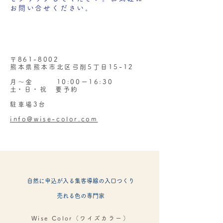
お問い合せください。
〒861-8002
熊本県熊本市北区弓削5丁目15-12
月～金 10:00ー16:30
​土・日・祝 要予約
​駐車場3台
info@wise-color.com
自然に申込が入る集客導線の入口つくり
​売れる色の専門家​
Wise Color（ワイズカラー）