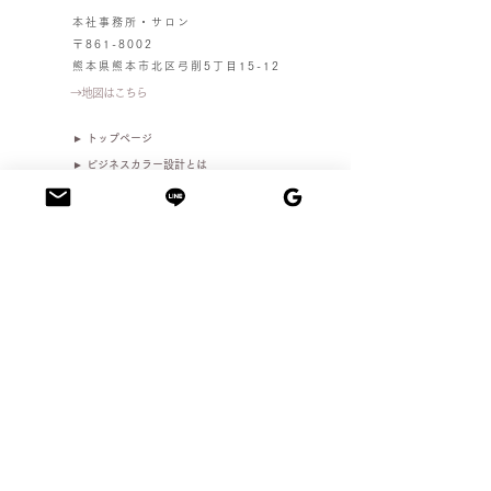
本社事務所・サロン
〒861-8002
熊本県熊本市北区弓削5丁目15-12​​
→地図はこちら
► トップページ
► ビジネスカラー設計とは
► 個人向けサービス
└プロ養成スクール
└ ビジネスカラー設計マンツーマン
└ 逆算ブランディング®マンツーマン
└ カラーセールスライティング
► 企業・団体向けサービス
└商工会・商工会議所様セミナー
└企業・団体様向けセミナー
► 実績・プロフィール
└運営情報ページ
► お問い合わせ