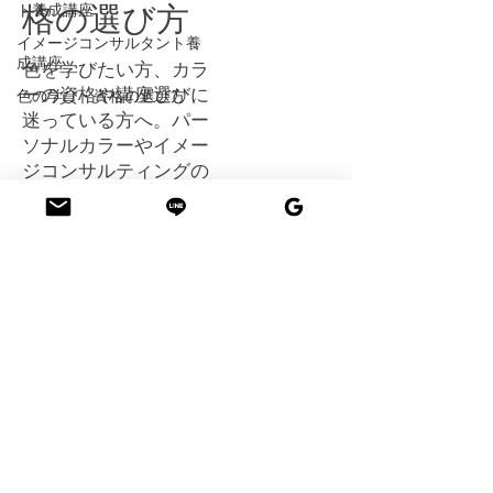
ト養成講座
格の選び方
イメージコンサルタント養
成講座
色を学びたい方、カラ
ーの資格や講座選びに
色の学び・資格の選び方
迷っている方へ。パー
ソナルカラーやイメー
ジコンサルティングの
学び方を解説します。
カラーのプロを目指し
たい方へ。
近日公開予定
その他のカテゴリーの記事を見まし
ょう。